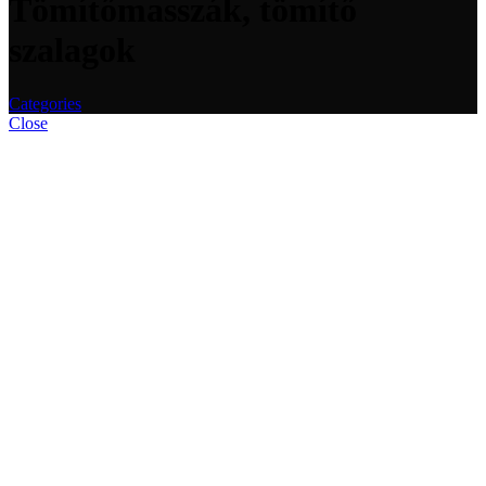
Tömítőmasszák, tömítő
szalagok
Categories
Close