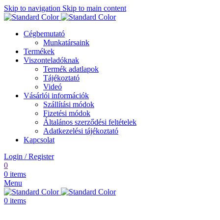
Skip to navigation
Skip to main content
Cégbemutató
Munkatársaink
Termékek
Viszonteladóknak
Termék adatlapok
Tájékoztató
Videó
Vásárlói információk
Szállítási módok
Fizetési módok
Általános szerződési feltételek
Adatkezelési tájékoztató
Kapcsolat
Login / Register
0
0
items
Menu
0
items