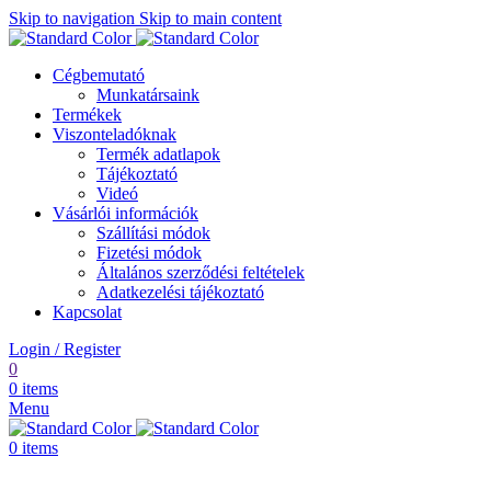
Skip to navigation
Skip to main content
Cégbemutató
Munkatársaink
Termékek
Viszonteladóknak
Termék adatlapok
Tájékoztató
Videó
Vásárlói információk
Szállítási módok
Fizetési módok
Általános szerződési feltételek
Adatkezelési tájékoztató
Kapcsolat
Login / Register
0
0
items
Menu
0
items