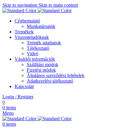
Skip to navigation
Skip to main content
Cégbemutató
Munkatársaink
Termékek
Viszonteladóknak
Termék adatlapok
Tájékoztató
Videó
Vásárlói információk
Szállítási módok
Fizetési módok
Általános szerződési feltételek
Adatkezelési tájékoztató
Kapcsolat
Login / Register
0
0
items
Menu
0
items