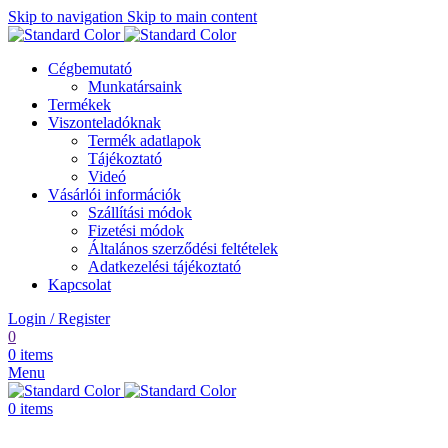
Skip to navigation
Skip to main content
Cégbemutató
Munkatársaink
Termékek
Viszonteladóknak
Termék adatlapok
Tájékoztató
Videó
Vásárlói információk
Szállítási módok
Fizetési módok
Általános szerződési feltételek
Adatkezelési tájékoztató
Kapcsolat
Login / Register
0
0
items
Menu
0
items