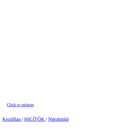
Click to enlarge
Kezdőlap
/
HIGÍTÓK
/
Nitrohigító