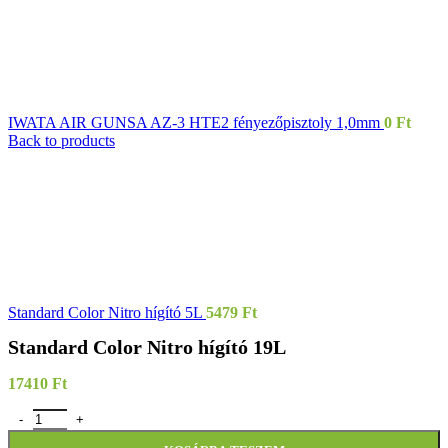
IWATA AIR GUNSA AZ-3 HTE2 fényezőpisztoly 1,0mm
0
Ft
Back to products
Standard Color Nitro hígító 5L
5479
Ft
Standard Color Nitro hígító 19L
17410
Ft
Standard Color Nitro hígító 19L mennyiség