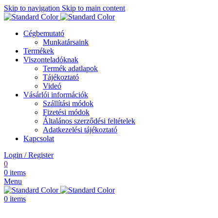
Skip to navigation
Skip to main content
Cégbemutató
Munkatársaink
Termékek
Viszonteladóknak
Termék adatlapok
Tájékoztató
Videó
Vásárlói információk
Szállítási módok
Fizetési módok
Általános szerződési feltételek
Adatkezelési tájékoztató
Kapcsolat
Login / Register
0
0
items
Menu
0
items