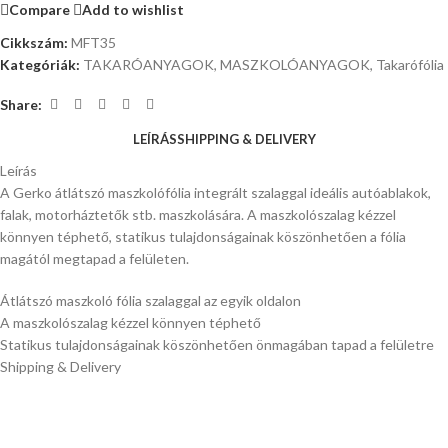
Compare
Add to wishlist
Cikkszám:
MFT35
Kategóriák:
TAKARÓANYAGOK, MASZKOLÓANYAGOK
,
Takarófólia
Share:
LEÍRÁS
SHIPPING & DELIVERY
Leírás
A Gerko átlátszó maszkolófólia integrált szalaggal ideális autóablakok,
falak, motorháztetők stb. maszkolására. A maszkolószalag kézzel
könnyen téphető, statikus tulajdonságainak köszönhetően a fólia
magától megtapad a felületen.
Átlátszó maszkoló fólia szalaggal az egyik oldalon
A maszkolószalag kézzel könnyen téphető
Statikus tulajdonságainak köszönhetően önmagában tapad a felületre
Shipping & Delivery