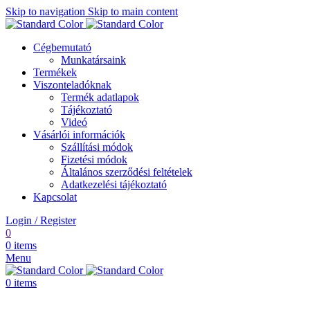
Skip to navigation
Skip to main content
Cégbemutató
Munkatársaink
Termékek
Viszonteladóknak
Termék adatlapok
Tájékoztató
Videó
Vásárlói információk
Szállítási módok
Fizetési módok
Általános szerződési feltételek
Adatkezelési tájékoztató
Kapcsolat
Login / Register
0
0
items
Menu
0
items