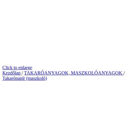
Click to enlarge
Kezdőlap
/
TAKARÓANYAGOK, MASZKOLÓANYAGOK
/
Takarópapír (maszkoló)