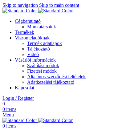
Skip to navigation
Skip to main content
Cégbemutató
Munkatársaink
Termékek
Viszonteladóknak
Termék adatlapok
Tájékoztató
Videó
Vásárlói információk
Szállítási módok
Fizetési módok
Általános szerződési feltételek
Adatkezelési tájékoztató
Kapcsolat
Login / Register
0
0
items
Menu
0
items