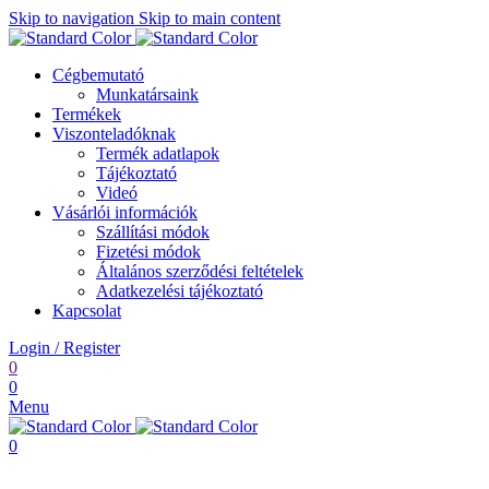
Skip to navigation
Skip to main content
Cégbemutató
Munkatársaink
Termékek
Viszonteladóknak
Termék adatlapok
Tájékoztató
Videó
Vásárlói információk
Szállítási módok
Fizetési módok
Általános szerződési feltételek
Adatkezelési tájékoztató
Kapcsolat
Login / Register
0
0
Menu
0