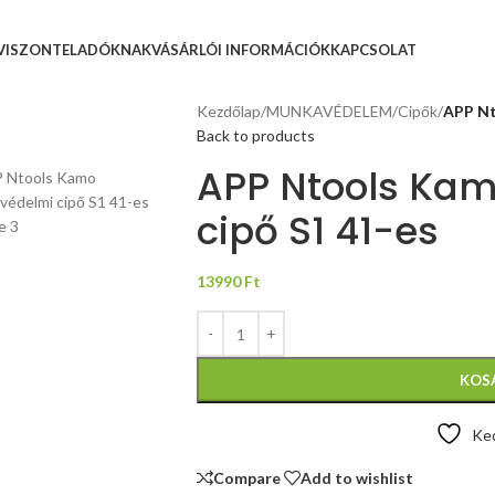
VISZONTELADÓKNAK
VÁSÁRLÓI INFORMÁCIÓK
KAPCSOLAT
Kezdőlap
/
MUNKAVÉDELEM
/
Cipők
/
APP Nt
Back to products
APP Ntools Ka
cipő S1 41-es
13990
Ft
KOS
Ke
Compare
Add to wishlist