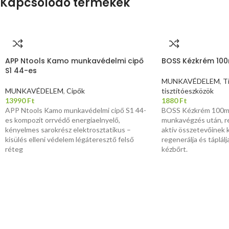
Kapcsolódó termékek
APP Ntools Kamo munkavédelmi cipő
BOSS Kézkrém 10
S1 44-es
MUNKAVÉDELEM
,
Ti
MUNKAVÉDELEM
,
Cipők
tisztítóeszközök
13990
Ft
1880
Ft
APP Ntools Kamo munkavédelmi cipő S1 44-
BOSS Kézkrém 100ml
es kompozit orrvédő energiaelnyelő,
munkavégzés után, r
kényelmes sarokrész elektrosztatikus –
aktív összetevőinek
kisülés elleni védelem légáteresztő felső
regenerálja és táplálj
réteg
kézbőrt.