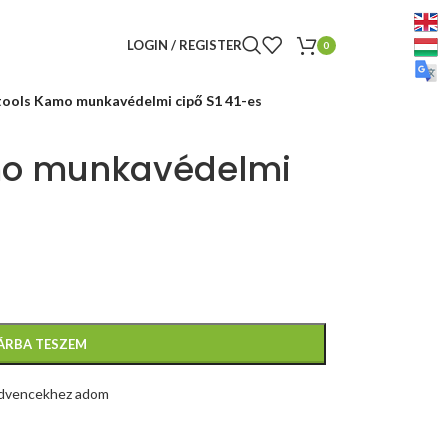
LOGIN / REGISTER
0
ools Kamo munkavédelmi cipő S1 41-es
mo munkavédelmi
ÁRBA TESZEM
dvencekhez adom