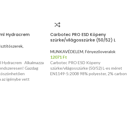
0ml Hydracrem
Carbotec PRO ESD Köpeny
szürke/világosszürke (50/52) L
sztítószerek,
MUNKAVÉDELEM
,
Fényezőoveralok
12071
Ft
 Hydracrem Alkalmazza
Carbotec PRO ESD Köpeny
endszeresen! Gazdag
szürke/világosszürke (50/52) L-es méret
 köszönhetően
EN1149-5:2008 98% polyester, 2% carbon
a az igénybe vett