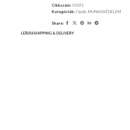
Cikkszám:
92021
Kategóriák:
Cipők
,
MUNKAVÉDELEM
Share:
LEÍRÁS
SHIPPING & DELIVERY