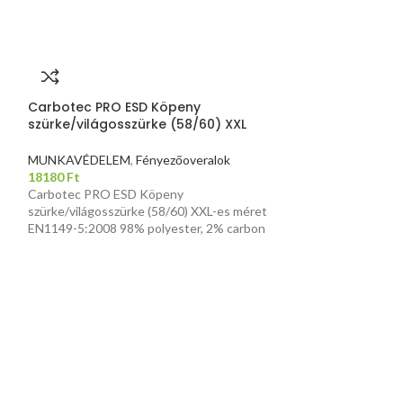
Carbotec PRO ESD Köpeny
szürke/világosszürke (58/60) XXL
MUNKAVÉDELEM
,
Fényezőoveralok
18180
Ft
Carbotec PRO ESD Köpeny
szürke/világosszürke (58/60) XXL-es méret
EN1149-5:2008 98% polyester, 2% carbon
Carbotec PRO 
szürke/világos
MUNKAVÉDELE