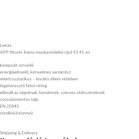
Leírás
APP Ntools Kamo munkavédelmi cipő S1 41-es
kompozit orrvédő
energiaelnyelő, kényelmes sarokrész
elektrosztatikus – kisülés elleni védelem
légáteresztő felső réteg
ellenáll az olajoknak, benzinnek, szerves oldószereknek
csúszásmentes talp
EN 20345
rendkívül könnyű
Shipping & Delivery