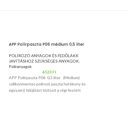
APP Polírpaszta P06 médium 0,5 liter
APP polírpaszt
POLÍROZÓ ANYAGOK ÉS FEDŐLAKK
POLÍROZÓ ANY
JAVÍTÁSHOZ SZÜKSÉGES ANYAGOK
,
JAVÍTÁSHOZ S
Políranyagok
Políranyagok
6523
Ft
APP Polírpaszta P06 0,5 liter (Médium)
APP polírpaszta P
szilikonmentes polírozó paszta hatékony és
egyszerű felújítást biztosít a régi festett
felületekhez kézi