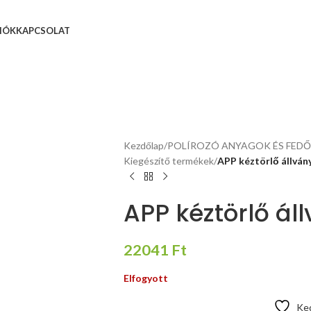
IÓK
KAPCSOLAT
Kezdőlap
/
POLÍROZÓ ANYAGOK ÉS FED
Kiegészítő termékek
/
APP kéztörlő állvány
APP kéztörlő áll
22041
Ft
Elfogyott
Ke