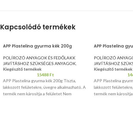
Kapcsolódó termékek
APP Plastelina gyurma kék 200g
APP Plastelina gy
POLÍROZÓ ANYAGOK ÉS FEDŐLAKK
POLÍROZÓ ANYAGO
JAVÍTÁSHOZ SZÜKSÉGES ANYAGOK
,
JAVÍTÁSHOZ SZÜK
Kiegészítő termékek
Kiegészítő termékek
15488
Ft
14
APP Plastelina gyurma kék 200g Tiszta,
APP Plastelina gyurm
lakkozott felületekre, üvegre alkalmazható. A
lakkozott felületekre
termék nem károsítja a felületet Nem
termék nem károsítja
mérgező, nem gyúlékony
mérgező, nem