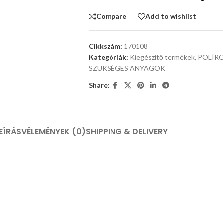
Compare
Add to wishlist
Cikkszám:
170108
Kategóriák:
Kiegészítő termékek
,
POLÍR
SZÜKSÉGES ANYAGOK
Share:
EÍRÁS
VÉLEMÉNYEK (0)
SHIPPING & DELIVERY