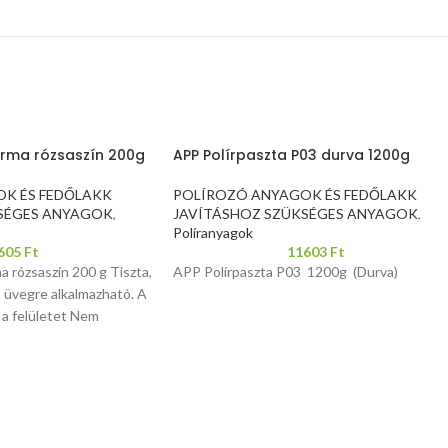
urma rózsaszín 200g
APP Polírpaszta P03 durva 1200g
K ÉS FEDŐLAKK
POLÍROZÓ ANYAGOK ÉS FEDŐLAKK
SÉGES ANYAGOK
,
JAVÍTÁSHOZ SZÜKSÉGES ANYAGOK
,
Políranyagok
605
Ft
11603
Ft
a rózsaszín 200 g Tiszta,
APP Polírpaszta P03 1200g (Durva)
, üvegre alkalmazható. A
 a felületet Nem