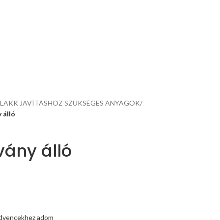
ŐLAKK JAVÍTÁSHOZ SZÜKSÉGES ANYAGOK
/
 álló
vány álló
dvencekhez adom