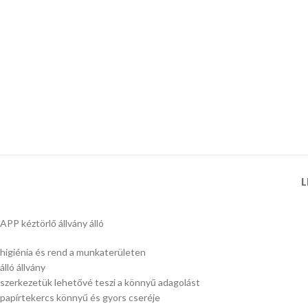
L
APP kéztörlő állvány álló
higiénia és rend a munkaterületen
álló állvány
szerkezetük lehetővé teszi a könnyű adagolást
papírtekercs könnyű és gyors cseréje