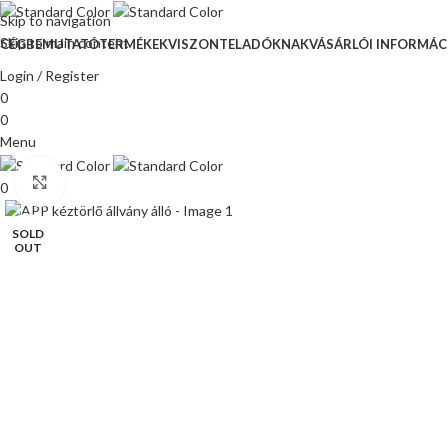
Skip to navigation
Skip to main content
CÉGBEMUTATÓ
TERMÉKEK
VISZONTELADÓKNAK
VÁSÁRLÓI INFORMÁC
Login / Register
0
0
Menu
Click to enlarge
0
SOLD
OUT