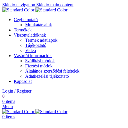
Skip to navigation
Skip to main content
Cégbemutató
Munkatársaink
Termékek
Viszonteladóknak
Termék adatlapok
Tájékoztató
Videó
Vásárlói információk
Szállítási módok
Fizetési módok
Általános szerződési feltételek
Adatkezelési tájékoztató
Kapcsolat
Login / Register
0
0
items
Menu
0
items