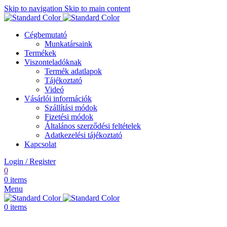
Skip to navigation
Skip to main content
Cégbemutató
Munkatársaink
Termékek
Viszonteladóknak
Termék adatlapok
Tájékoztató
Videó
Vásárlói információk
Szállítási módok
Fizetési módok
Általános szerződési feltételek
Adatkezelési tájékoztató
Kapcsolat
Login / Register
0
0
items
Menu
0
items