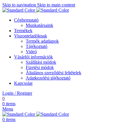
Skip to navigation
Skip to main content
Cégbemutató
Munkatársaink
Termékek
Viszonteladóknak
Termék adatlapok
Tájékoztató
Videó
Vásárlói információk
Szállítási módok
Fizetési módok
Általános szerződési feltételek
Adatkezelési tájékoztató
Kapcsolat
Login / Register
0
0
items
Menu
0
items