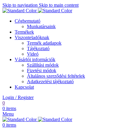
Skip to navigation
Skip to main content
Cégbemutató
Munkatársaink
Termékek
Viszonteladóknak
Termék adatlapok
Tájékoztató
Videó
Vásárlói információk
Szállítási módok
Fizetési módok
Általános szerződési feltételek
Adatkezelési tájékoztató
Kapcsolat
Login / Register
0
0
items
Menu
0
items